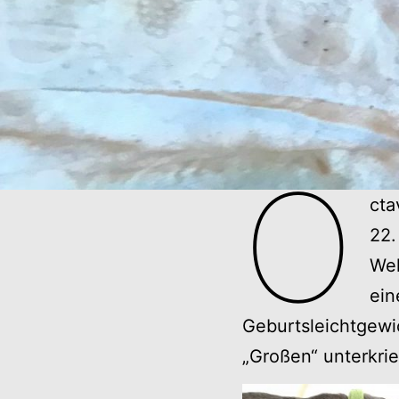
O
cta
22.
Wel
ein
Geburtsleichtgewic
„Großen“ unterkrieg