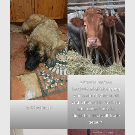
Während meines
Landwirtschalftslehrgang
war Trude 11 Monate alt
und fehlte mir in der Pfalz
10 Monate alt
sehr. Daher hatte ich
diese Kuh liebevoll Trude
getauft.