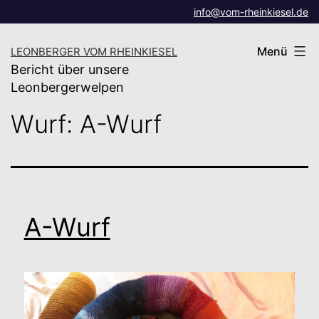
Zum
info@vom-rheinkiesel.de
Inhalt
Menü
LEONBERGER VOM RHEINKIESEL
springen
Bericht über unsere
Leonbergerwelpen
Wurf:
A-Wurf
A-Wurf