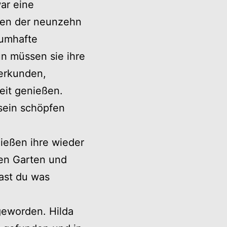
ar eine
den der neunzehn
aumhafte
n müssen sie ihre
erkunden,
it genießen.
sein schöpfen
nießen ihre wieder
den Garten und
hast du was
geworden. Hilda