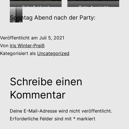
Schoß-Hund
Gute Aussicht
Sonntag Abend nach der Party:
Müde
…
Brüder
Abenteurer…
im
und
Veröffentlicht am
Juli 5, 2021
Warmen
Kumpels
Von
Iris Winter-Preiß
Kategorisiert als
Uncategorized
Schreibe einen
Kommentar
Deine E-Mail-Adresse wird nicht veröffentlicht.
Erforderliche Felder sind mit
*
markiert